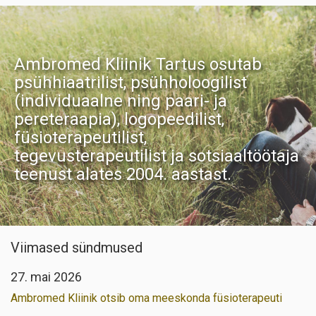
Ambromed Kliinik Tartus osutab
psühhiaatrilist, psühholoogilist
(individuaalne ning paari- ja
pereteraapia), logopeedilist,
füsioterapeutilist,
tegevusterapeutilist ja sotsiaaltöötaja
teenust alates 2004. aastast.
Viimased sündmused
27. mai 2026
Ambromed Kliinik otsib oma meeskonda füsioterapeuti