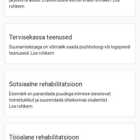
järjekorra alusel. Erateenusele kehtib eraldi hinnakiri. Loe
rohkem
Tervisekassa teenused
Suunamiskirjaga on võimalik saada psühholoogi või logopeedi
teenuseid. Loe rohkem
Sotsiaalne rehabilitatsioon
Eesmärk on parandada puudega inimese iseseisvat
toimetulekut ja suurendada ühiskonnas osalemist.
Loe rohkem
Tööalane rehabilitatsioon