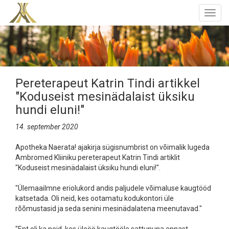
Togg
navig
Pereterapeut Katrin Tindi artikkel
"Koduseist mesinädalaist üksiku
hundi eluni!"
14. september 2020
Apotheka Naerata! ajakirja sügisnumbrist on võimalik lugeda
Ambromed Kliiniku pereterapeut Katrin Tindi artiklit
"Koduseist mesinädalaist üksiku hundi eluni!".
"Ülemaailmne eriolukord andis paljudele võimaluse kaugtööd
katsetada. Oli neid, kes ootamatu kodukontori üle
rõõmustasid ja seda senini mesinädalatena meenutavad."