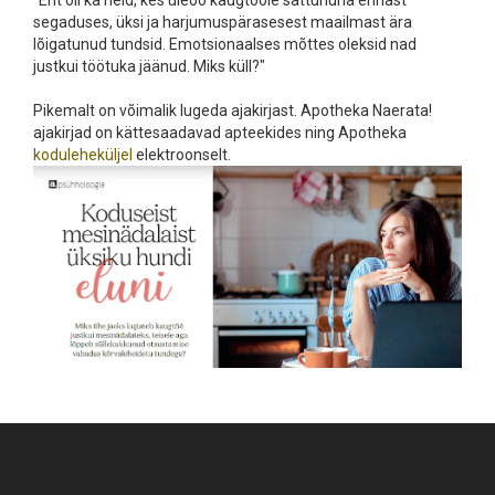
"Ent oli ka neid, kes üleöö kaugtööle sattununa ennast
segaduses, üksi ja harjumuspärasesest maailmast ära
lõigatunud tundsid. Emotsionaalses mõttes oleksid nad
justkui töötuka jäänud. Miks küll?"
Pikemalt on võimalik lugeda ajakirjast. Apotheka Naerata!
ajakirjad on kättesaadavad apteekides ning Apotheka
koduleheküljel
elektroonselt.