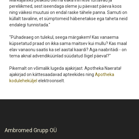
Märkajateks peaksid olema eaka inimese tuttavad ja
pereliikmed, sest iseendaga oleme ju päevast päeva koos
ning väikesi muutusi on endal raske tähele panna. Samuti on
küllalt tavaline, et sümptomeid häbenetakse ega taheta neid
endalegi tunnistada."
"Pühadeaeg on tulekul, seega märgakem! Kas vanaema
küpsetatud praad on ikka sama maitsev kui mullu? Kas maal
elav vanaonu saatis ka sel aastal kaardi? Aga naabritädi - on
tema aknal advendiküünlad süüdatud õigel päeval?"
Pikemalt on võimalik lugeda ajakirjast. Apotheka Naerata!
ajakirjad on kättesaadavad apteekides ning
Apotheka
koduleheküljel
elektroonselt.
Ambromed Grupp OÜ