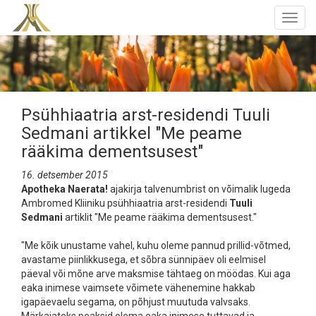
Togg
navig
Psühhiaatria arst-residendi Tuuli
Sedmani artikkel "Me peame
rääkima dementsusest"
16. detsember 2015
Apotheka Naerata!
ajakirja talvenumbrist on võimalik lugeda
Ambromed Kliiniku psühhiaatria arst-residendi
Tuuli
Sedmani
artiklit "Me peame rääkima dementsusest."
"Me kõik unustame vahel, kuhu oleme pannud prillid-võtmed,
avastame piinlikkusega, et sõbra sünnipäev oli eelmisel
päeval või mõne arve maksmise tähtaeg on möödas. Kui aga
eaka inimese vaimsete võimete vähenemine hakkab
igapäevaelu segama, on põhjust muutuda valvsaks.