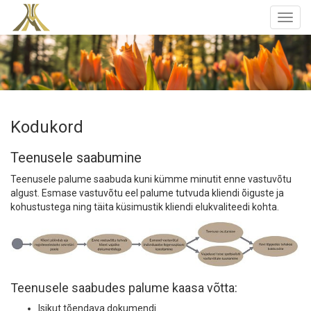
Togg
navig
Kodukord
Teenusele saabumine
Teenusele palume saabuda kuni kümme minutit enne vastuvõtu
algust. Esmase vastuvõtu eel palume tutvuda kliendi õiguste ja
kohustustega ning täita küsimustik kliendi elukvaliteedi kohta.
Teenusele saabudes palume kaasa võtta:
Isikut tõendava dokumendi.