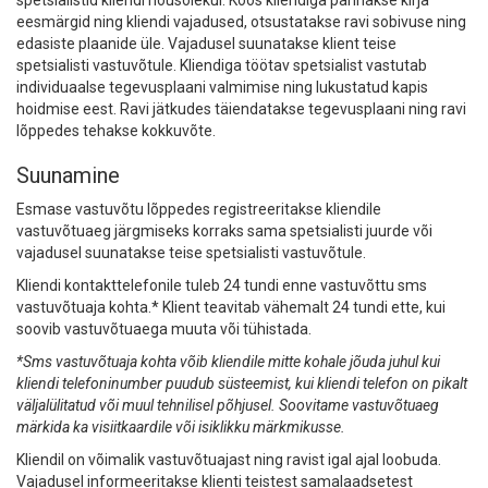
spetsialistid kliendi nõusolekul. Koos kliendiga pannakse kirja
eesmärgid ning kliendi vajadused, otsustatakse ravi sobivuse ning
edasiste plaanide üle. Vajadusel suunatakse klient teise
spetsialisti vastuvõtule. Kliendiga töötav spetsialist vastutab
individuaalse tegevusplaani valmimise ning lukustatud kapis
hoidmise eest. Ravi jätkudes täiendatakse tegevusplaani ning ravi
lõppedes tehakse kokkuvõte.
Suunamine
Esmase vastuvõtu lõppedes registreeritakse kliendile
vastuvõtuaeg järgmiseks korraks sama spetsialisti juurde või
vajadusel suunatakse teise spetsialisti vastuvõtule.
Kliendi kontakttelefonile tuleb 24 tundi enne vastuvõttu sms
vastuvõtuaja kohta.* Klient teavitab vähemalt 24 tundi ette, kui
soovib vastuvõtuaega muuta või tühistada.
*Sms vastuvõtuaja kohta võib kliendile mitte kohale jõuda juhul kui
kliendi telefoninumber puudub süsteemist, kui kliendi telefon on pikalt
väljalülitatud või muul tehnilisel põhjusel. Soovitame vastuvõtuaeg
märkida ka visiitkaardile või isiklikku märkmikusse.
Kliendil on võimalik vastuvõtuajast ning ravist igal ajal loobuda.
Vajadusel informeeritakse klienti teistest samalaadsetest