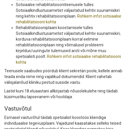
Sotsiaalse rehabilitatsiooniteenusele tulles
Sotsiaalkindlustusametist väljastatud kehtiv suunamiskiri
ning kehtiv rehabilitatsiooniplaan.
Rohkem infot sotsiaalse
rehabilitatsiooni kohta
Rehabilitatsiooniplaani koostamisele tulles
Sotsiaalkindlustusametist väljastatud kehtiv suunamiskiri;
korduva rehabilitatsiooniplaani korral eelmine
rehabilitatsiooniplaan ning võimalusel probleemi
kirjeldus/uuringute tulemused arsti või mõne muu
spetsialisti poolt.
Rohkem infot sotsiaalse rehabilitatsiooni
kohta
Teenusele saabudes pöördub klient sekretäri poole, kellele annab
teada enda nime ning vajalikud dokumendid. Klient vahetab
välisjalanõud kliiniku pestud susside vastu.
Lastel kuni 18.eluaastani allkirjastab nõusolekulehe ning täidab
küsimustiku lapsevanem või hooldaja.
Vastuvõtul
Esmasel vastuvõtul täidab spetsialist koostöös kliendiga
individuaalse tegevusplaani. Vajadusel kaasatakse selleks teised