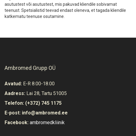
asutustest või asutustest, mis pakuvad kliendile sobivamat
teenust. Spetsialistid teevad endast oleneva, et tagada kliendile
katkematu teenuse osutamine.
Ambromed Grupp OÜ
Avatud:
E-R 8.00-18.00
Aadress:
Lai 28, Tartu 51005
Telefon:
(+372) 745 1175
E-post:
info@ambromed.ee
Facebook:
ambromedkliinik