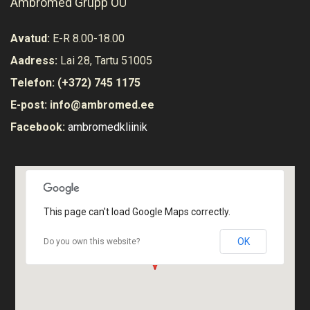
Ambromed Grupp OÜ
Avatud:
E-R 8.00-18.00
Aadress:
Lai 28, Tartu 51005
Telefon:
(+372) 745 1175
E-post:
info@ambromed.ee
Facebook:
ambromedkliinik
Vaata ruume
This page can't load Google Maps correctly.
OK
Do you own this website?