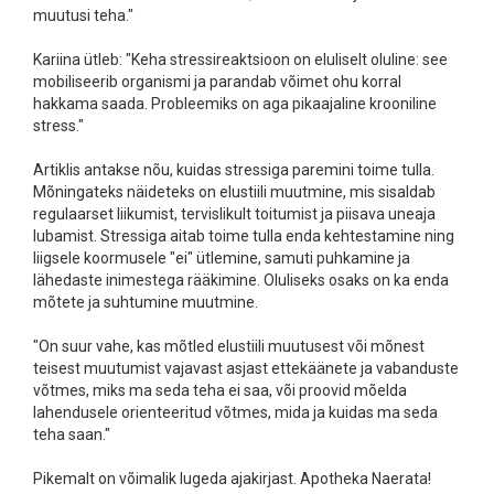
muutusi teha."
Kariina ütleb: "Keha stressireaktsioon on eluliselt oluline: see
mobiliseerib organismi ja parandab võimet ohu korral
hakkama saada. Probleemiks on aga pikaajaline krooniline
stress."
Artiklis antakse nõu, kuidas stressiga paremini toime tulla.
Mõningateks näideteks on elustiili muutmine, mis sisaldab
regulaarset liikumist, tervislikult toitumist ja piisava uneaja
lubamist. Stressiga aitab toime tulla enda kehtestamine ning
liigsele koormusele "ei" ütlemine, samuti puhkamine ja
lähedaste inimestega rääkimine. Oluliseks osaks on ka enda
mõtete ja suhtumine muutmine.
"On suur vahe, kas mõtled elustiili muutusest või mõnest
teisest muutumist vajavast asjast ettekäänete ja vabanduste
võtmes, miks ma seda teha ei saa, või proovid mõelda
lahendusele orienteeritud võtmes, mida ja kuidas ma seda
teha saan."
Pikemalt on võimalik lugeda ajakirjast. Apotheka Naerata!