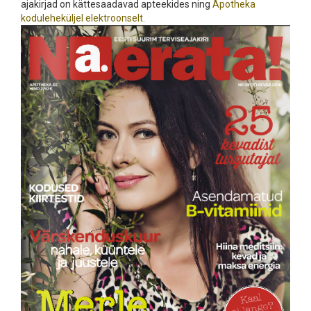
ajakirjad on kättesaadavad apteekides ning
Apotheka
koduleheküljel elektroonselt.