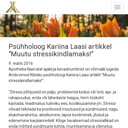
Togg
navig
Psühholoog Kariina Laasi artikkel
"Muutu stressikindlamaks!"
9. märts 2016
Apotheka Naerata! ajakirja kevadnumbrist on võimalik lugeda
Ambromed Kliiniku psühholoogi Kariina Laasi artiklit "Muutu
stressikindlamaks!".
"Stressi põhjuseid on palju: probleemid kodus või tööl, aja- ja
rahapuudus, enda või lähedaste haigus, hirm töökoht
kaotada, teadmatus tuleviku ees, koolikiusamine jm. Stressi
võivad tekitada ka positiivsed muutused ja sündmused, nagu
elukohavahetus, abiellumine, lapse kooliminek, jõulud ja
edenemine karjääriredelil. Kõige tavalisemad stressiallikad on
enda mõtted sündmuste kohta, muretsemina ja võimetus