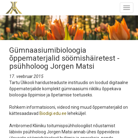
Togg
navig
Gümnaasiumibioloogia
õppematerjalid söömishäiretest -
psühholoog Jorgen Matsi
17. veebruar 2015
Tartu Ülikooli haridusteaduste instituudis on loodud digitaalne
õppematerjalide komplekt gümnaasiumi riikliku õppekava
bioloogia õppimise ja õpetamise toetuseks.
Rohkem informatsiooni, videod ning muud õppematerjalid on
kättesaadavad
Biodigi.edu.ee
leheküljel.
Ambromed Kliiniku toitumispsühholoogilist nõustamist
läbiviiv psühholoog Jorgen Matsi annab ühes õppevideos