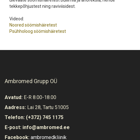
ülevaate söömishäiretest buliimia ja anoreksia, nende
tekkepõhjustest ning raviviisidest.
Videod:
Noored söömishäiretest
Psühholoog söömishäiretest
Ambromed Grupp OÜ
Avatud:
E-R 8.00-18.00
Aadress:
Lai 28, Tartu 51005
Telefon:
(+372) 745 1175
E-post:
info@ambromed.ee
Facebook:
ambromedkliinik