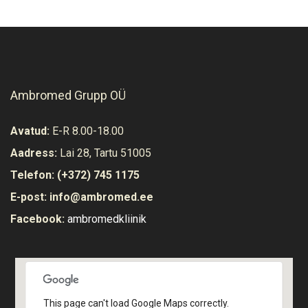
Ambromed Grupp OÜ
Avatud:
E-R 8.00-18.00
Aadress:
Lai 28, Tartu 51005
Telefon:
(+372) 745 1175
E-post:
info@ambromed.ee
Facebook:
ambromedkliinik
Vaata ruume
This page can't load Google Maps correctly.