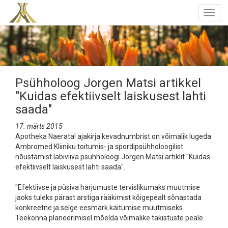
Togg
navig
Psühholoog Jorgen Matsi artikkel
"Kuidas efektiivselt laiskusest lahti
saada"
17. märts 2015
Apotheka Naerata! ajakirja kevadnumbrist on võimalik lugeda
Ambromed Kliiniku toitumis- ja spordipsühholoogilist
nõustamist läbiviiva psühholoogi Jorgen Matsi artiklit "Kuidas
efektiivselt laiskusest lahti saada".
"Efektiivse ja püsiva harjumuste tervislikumaks muutmise
jaoks tuleks pärast arstiga rääkimist kõigepealt sõnastada
konkreetne ja selge eesmärk käitumise muutmiseks.
Teekonna planeerimisel mõelda võimalike takistuste peale.