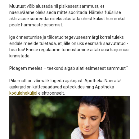
Muutust võib alustada nii pisikesest sammust, et
naeruväärne oleks seda mitte sooritada. Näiteks füüsilise
aktiivsuse suurendamiseks alustada ühest kükist hommikul
peale hammaste pesemist.
Iga õnnestumise ja täidetud tegevuseesmärgi korral tuleks
endale meelde tuletada, et jälle on üks eesmärk saavutatud -
hea töö! Enese regulaarne tunnustamine aitab uusi harjumusi
kinnistada.
Pidagem meeles – teekond algab alati esimesest sammust."
Pikemalt on võimalik lugeda ajakirjast. Apotheka Naerata!
ajakirjad on kättesaadavad apteekides ning Apotheka
koduleheküljel
elektroonselt.