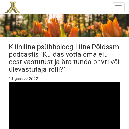
Togg
navig
Kliiniline psühholoog Liine Põldsam
podcastis "Kuidas võtta oma elu
eest vastutust ja ära tunda ohvri või
ülevastutaja rolli?"
14. jaanuar 2022