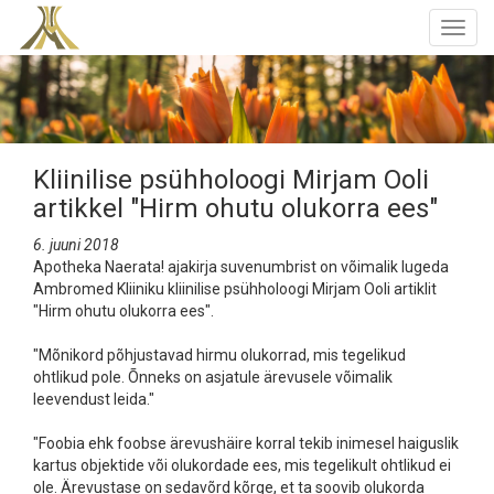
Togg
navig
Kliinilise psühholoogi Mirjam Ooli
artikkel "Hirm ohutu olukorra ees"
6. juuni 2018
Apotheka Naerata! ajakirja suvenumbrist on võimalik lugeda
Ambromed Kliiniku kliinilise psühholoogi Mirjam Ooli artiklit
"Hirm ohutu olukorra ees".
"Mõnikord põhjustavad hirmu olukorrad, mis tegelikud
ohtlikud pole. Õnneks on asjatule ärevusele võimalik
leevendust leida."
"Foobia ehk foobse ärevushäire korral tekib inimesel haiguslik
kartus objektide või olukordade ees, mis tegelikult ohtlikud ei
ole. Ärevustase on sedavõrd kõrge, et ta soovib olukorda