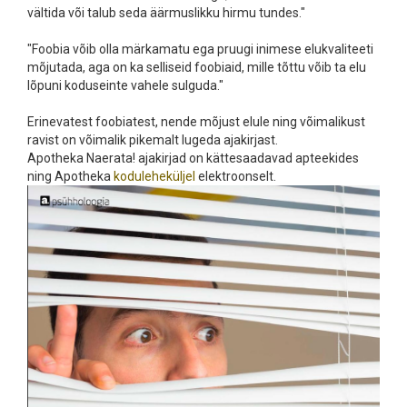
vältida või talub seda äärmuslikku hirmu tundes."
"Foobia võib olla märkamatu ega pruugi inimese elukvaliteeti
mõjutada, aga on ka selliseid foobiaid, mille tõttu võib ta elu
lõpuni koduseinte vahele sulguda."
Erinevatest foobiatest, nende mõjust elule ning võimalikust
ravist on võimalik pikemalt lugeda ajakirjast.
Apotheka Naerata! ajakirjad on kättesaadavad apteekides
ning Apotheka
koduleheküljel
elektroonselt.