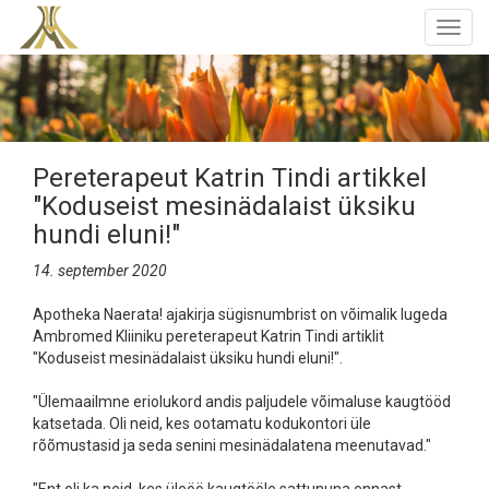
Togg
navig
Pereterapeut Katrin Tindi artikkel
"Koduseist mesinädalaist üksiku
hundi eluni!"
14. september 2020
Apotheka Naerata! ajakirja sügisnumbrist on võimalik lugeda
Ambromed Kliiniku pereterapeut Katrin Tindi artiklit
"Koduseist mesinädalaist üksiku hundi eluni!".
"Ülemaailmne eriolukord andis paljudele võimaluse kaugtööd
katsetada. Oli neid, kes ootamatu kodukontori üle
rõõmustasid ja seda senini mesinädalatena meenutavad."