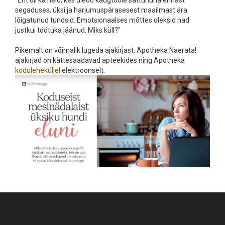
"Ent oli ka neid, kes üleöö kaugtööle sattununa ennast
segaduses, üksi ja harjumuspärasesest maailmast ära
lõigatunud tundsid. Emotsionaalses mõttes oleksid nad
justkui töötuka jäänud. Miks küll?"
Pikemalt on võimalik lugeda ajakirjast. Apotheka Naerata!
ajakirjad on kättesaadavad apteekides ning Apotheka
koduleheküljel
elektroonselt.