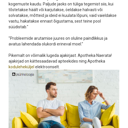
kogemuste kaudu. Paljude jaoks on tüliga tegemist siis, kui
tõstetakse häält või karjutakse, öeldakse halvasti või
solvatakse, mõtteid ja ideid ei kuulata lõpuni, vaid vaieldakse
vastu, hakatakse ennast õigustama, sest teine pool
süüdistab."
"Probleemide arutamise juures on oluline paindlikkus ja
avatus lahendada olukordi erineval moel."
Pikemalt on võimalik lugeda ajakirjast. Apotheka Naerata!
ajakirjad on kättesaadavad apteekides ning Apotheka
koduleheküljel
elektroonselt.