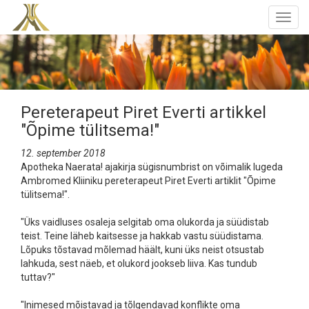
Togg
navig
Pereterapeut Piret Everti artikkel
"Õpime tülitsema!"
12. september 2018
Apotheka Naerata! ajakirja sügisnumbrist on võimalik lugeda
Ambromed Kliiniku pereterapeut Piret Everti artiklit "Õpime
tülitsema!".
"Üks vaidluses osaleja selgitab oma olukorda ja süüdistab
teist. Teine läheb kaitsesse ja hakkab vastu süüdistama.
Lõpuks tõstavad mõlemad häält, kuni üks neist otsustab
lahkuda, sest näeb, et olukord jookseb liiva. Kas tundub
tuttav?"
"Inimesed mõistavad ja tõlgendavad konflikte oma