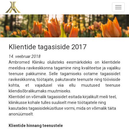
Togg
navig
Klientide tagasiside 2017
14. veebruar 2018
Ambromed Kliiniku olulisteks eesmärkideks on klientidele
meeldiva ravikeskkonna tagamine ning kvaliteetse ja vajaliku
teenuse pakkumine. Selle tagamiseks ootame tagasisidet
ravikeskkonna, töötajate, pakutavate teenuste ning tööviiside
kohta, et vajadusel viia ellu muutused teenuse
kliendisõbralikumaks muutmiseks.
Klientidel on võimalik tagasisidet esitada kirjalikult meili teel,
kliinikusse kohale tulles suuliselt meie töötajatele ning
kasutades tagasisideküsitluse vormi, mida on võimalik täita
anonüümselt.
Klientide hinnang teenustele