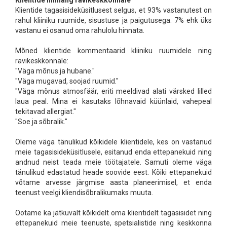
Klientide hinnang ravikeskkonnale
Klientide tagasisideküsitlusest selgus, et 93% vastanutest on
rahul kliiniku ruumide, sisustuse ja paigutusega. 7% ehk üks
vastanu ei osanud oma rahulolu hinnata.
Mõned klientide kommentaarid kliiniku ruumidele ning
ravikeskkonnale:
"Väga mõnus ja hubane."
"Väga mugavad, soojad ruumid."
"Väga mõnus atmosfäär, eriti meeldivad alati värsked lilled
laua peal. Mina ei kasutaks lõhnavaid küünlaid, vahepeal
tekitavad allergiat."
"Soe ja sõbralik."
Oleme väga tänulikud kõikidele klientidele, kes on vastanud
meie tagasisideküsitlusele, esitanud enda ettepanekuid ning
andnud neist teada meie töötajatele. Samuti oleme väga
tänulikud edastatud heade soovide eest. Kõiki ettepanekuid
võtame arvesse järgmise aasta planeerimisel, et enda
teenust veelgi kliendisõbralikumaks muuta.
Ootame ka jätkuvalt kõikidelt oma klientidelt tagasisidet ning
ettepanekuid meie teenuste, spetsialistide ning keskkonna