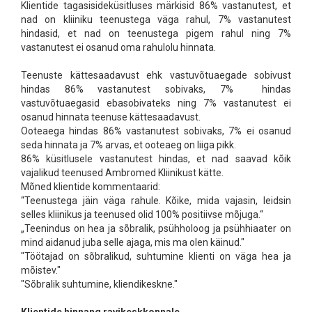
Klientide tagasisideküsitluses märkisid 86% vastanutest, et
nad on kliiniku teenustega väga rahul, 7% vastanutest
hindasid, et nad on teenustega pigem rahul ning 7%
vastanutest ei osanud oma rahulolu hinnata.
Teenuste kättesaadavust ehk vastuvõtuaegade sobivust
hindas 86% vastanutest sobivaks, 7% hindas
vastuvõtuaegasid ebasobivateks ning 7% vastanutest ei
osanud hinnata teenuse kättesaadavust.
Ooteaega hindas 86% vastanutest sobivaks, 7% ei osanud
seda hinnata ja 7% arvas, et ooteaeg on liiga pikk.
86% küsitlusele vastanutest hindas, et nad saavad kõik
vajalikud teenused Ambromed Kliinikust kätte.
Mõned klientide kommentaarid:
“Teenustega jäin väga rahule. Kõike, mida vajasin, leidsin
selles kliinikus ja teenused olid 100% positiivse mõjuga.“
„Teenindus on hea ja sõbralik, psühholoog ja psühhiaater on
mind aidanud juba selle ajaga, mis ma olen käinud."
"Töötajad on sõbralikud, suhtumine klienti on väga hea ja
mõistev."
"Sõbralik suhtumine, kliendikeskne."