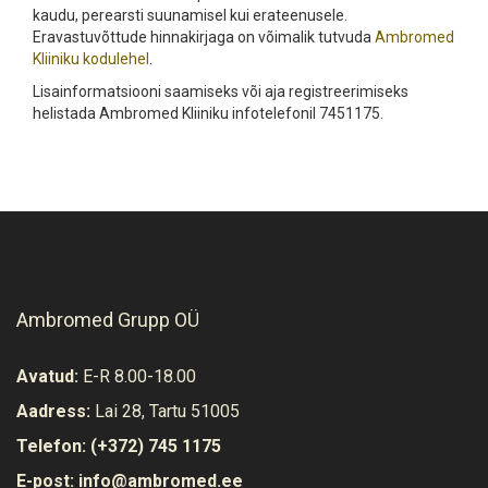
kaudu, perearsti suunamisel kui erateenusele.
Eravastuvõttude hinnakirjaga on võimalik tutvuda
Ambromed
Kliiniku kodulehel
.
Lisainformatsiooni saamiseks või aja registreerimiseks
helistada Ambromed Kliiniku infotelefonil 7451175.
Ambromed Grupp OÜ
Avatud:
E-R 8.00-18.00
Aadress:
Lai 28, Tartu 51005
Telefon:
(+372) 745 1175
E-post:
info@ambromed.ee