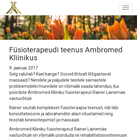
Togg
navig
Füsioterapeudi teenus Ambromed
Kliinikus
9. jaanuar 2017
Selg valutab? Kael kange? Soovid lihtsalt lõõgastavat
massaaži? Nendele ja paljudele teistele sarnastele
probleemidele/muredele on võimalik saada lahendus, kui
pöördute Ambromed Kliiniku füsioterapeut Rainer Lainemäe
vastuvõtule.
Rainer osutab komplekset füsioteraapia teenust, viib läbi
konsultatsioone ja abivahendite alast nõustamist ning
teostab kinesioteipimist ja massaaži.
Ambromed Kliiniku füsioterapeut Rainer Lainemäe
vastuvõtule on võimalik pöörduda nii rehabilitatsiooniteenuse