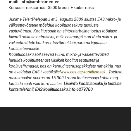
maili: info@ambromed.ee
Kursuse maksumus : 3500 krooni + käibemaks
Juhime Teie tähelepanu, et 3. augustil 2009 alustas EAS mikro- ja
väikeettevõtetele mõeldud koolitusosakute taotluste
vastuvõtmist. Koolitusosak on sihtotstarbeline toetus tööalase
täiendkoolituse ostmiseks, mille eesmärgiks on tõsta mikro- ja
väikeettevõtete konkurentsivõimet läbi parema ligipääsu
koolitusteenusele.
Koolitusosaku abil saavad FIE-d, mikro- ja väikeettevõtted
hankida koolitusteenust riiklikelt koolitusasutustelt ja
koolitusfirmadelt, kes on kantud teenusepakkujate nimekirja, mis
on avaldatud EAS-i veebiküljel
www.eas.ee/koolitusosak
. Toetuse
maksimaalne suurus on 15 000 krooni toetusesaaja kohta ning
taotleda saab vaid kord aastas.
Lisainfo koolitusosaku ja taotluse
kohta telefonil: EAS koolitusosaku info 6279700