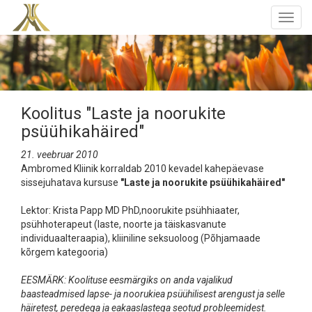
Togg
navig
Koolitus "Laste ja noorukite
psüühikahäired"
21. veebruar 2010
Ambromed Kliinik korraldab 2010 kevadel kahepäevase
sissejuhatava kursuse
"Laste ja noorukite psüühikahäired"
Lektor: Krista Papp MD PhD,noorukite psühhiaater,
psühhoterapeut (laste, noorte ja täiskasvanute
individuaalteraapia), kliiniline seksuoloog (Põhjamaade
kõrgem kategooria)
EESMÄRK: Koolituse eesmärgiks on anda vajalikud
baasteadmised lapse- ja noorukiea psüühilisest arengust ja selle
häiretest, peredega ja eakaaslastega seotud probleemidest.