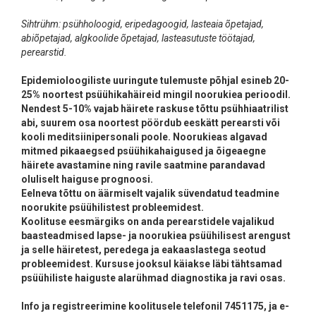
Sihtrühm: psühholoogid, eripedagoogid, lasteaia õpetajad,
abiõpetajad, algkoolide õpetajad, lasteasutuste töötajad,
perearstid.
Epidemioloogiliste uuringute tulemuste põhjal esineb 20-
25% noortest psüühikahäireid mingil noorukiea perioodil.
Nendest 5-10% vajab häirete raskuse tõttu psühhiaatrilist
abi, suurem osa noortest pöördub eeskätt perearsti või
kooli meditsiinipersonali poole. Noorukieas algavad
mitmed pikaaegsed psüühikahaigused ja õigeaegne
häirete avastamine ning ravile saatmine parandavad
oluliselt haiguse prognoosi.
Eelneva tõttu on äärmiselt vajalik süvendatud teadmine
noorukite psüühilistest probleemidest.
Koolituse eesmärgiks on anda perearstidele vajalikud
baasteadmised lapse- ja noorukiea psüühilisest arengust
ja selle häiretest, peredega ja eakaaslastega seotud
probleemidest. Kursuse jooksul käiakse läbi tähtsamad
psüühiliste haiguste alarühmad diagnostika ja ravi osas.
Info ja registreerimine koolitusele telefonil 7451175, ja e-