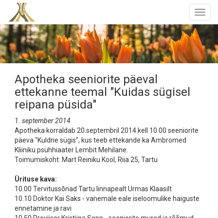
Togg
navig
Apotheka seeniorite päeval
ettekanne teemal "Kuidas sügisel
reipana püsida"
1. september 2014
Apotheka korraldab 20.septembril 2014 kell 10.00 seeniorite
päeva "Kuldne sügis", kus teeb ettekande ka Ambromed
Kliiniku psühhiaater Lembit Mehilane.
Toimumiskoht: Mart Reiniku Kool, Riia 25, Tartu
Ürituse kava:
10.00 Tervitussõnad Tartu linnapealt Urmas Klaasilt
10.10 Doktor Kai Saks - vanemale eale iseloomulike haiguste
ennetamine ja ravi