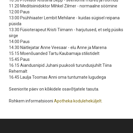
10.50 Proviisor Kristiina Sepp - seeniorite mured ja rõõmud
11.20 Meditsiinidoktor Mihkel Zilmer - normaalne söömine
12.00 Paus
13.00 Psühhiaater Lembit Mehilane - kuidas sügisel reipana
püsida
13.30 Füsioterapeut Kristi Tiimann - harjutused, et selg püsiks
sirge
14.00 Paus
14.30 Näitlejatar Anne Veesaar - elu Anne ja Marena
15.15 Moenõuanded Tartu Kaubamaja stilistidelt
15.45 Paus
16.15 Aiandusnipid Juhani puukooli turundusjuhilt Tiina
Rehemalt
16.45 Laulja Toomas Anni oma tuntumate lugudega
Seeniorite päev on kõikidele osavõtjatele tasuta.
Rohkem informatsiooni
Apotheka koduleheküljelt.