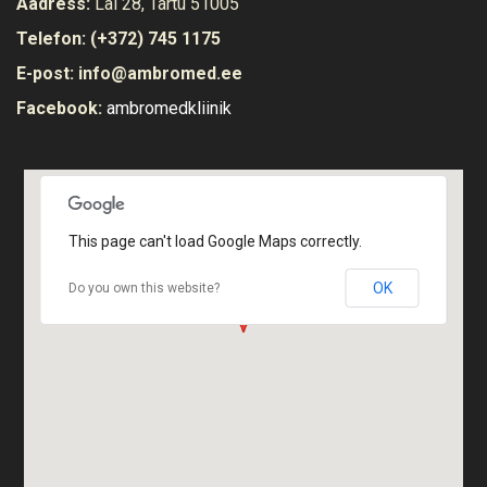
Aadress:
Lai 28, Tartu 51005
Telefon:
(+372) 745 1175
E-post:
info@ambromed.ee
Facebook:
ambromedkliinik
Vaata ruume
This page can't load Google Maps correctly.
OK
Do you own this website?