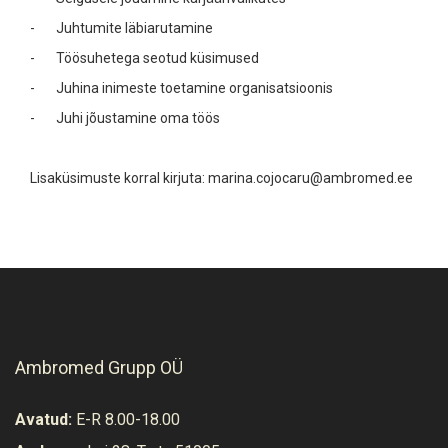
- Juhtumite läbiarutamine
- Töösuhetega seotud küsimused
- Juhina inimeste toetamine organisatsioonis
- Juhi jõustamine oma töös
Lisaküsimuste korral kirjuta: marina.cojocaru@ambromed.ee
Ambromed Grupp OÜ
Avatud:
E-R 8.00-18.00