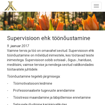
Togg
navig
Supervisioon ehk töönõustamine
9. jaanuar 2017
Vaimne tervis ja töö on omavahel seotud. Supervisioon ehk
töönõustamine on mõeldud inimestele, kes töötavad teiste
inimestega. Supervisioon sobib sotsiaal-, õigus-, hariduse,
meditsiini, vaimse tervise ja nendega seotud valdkondades
töötavatele juhtidele.
Töönõustamine tegeleb järgmisega:
- Töömotivatsiooni leidmine
- Professionaalsete tugevuste arendamine
- Tööstressi maandamine ja läbipõlemise ennetamine
- Selgusele jõudmine karjäärivalikutes