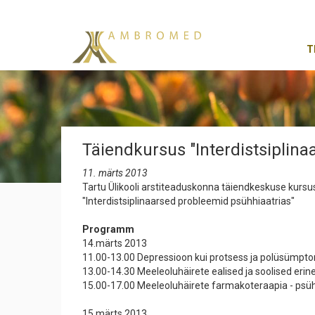
T
Täiendkursus "Interdistsiplin
11. märts 2013
Tartu Ülikooli arstiteaduskonna täiendkeskuse kur
"Interdistsiplinaarsed probleemid psühhiaatrias"
Programm
14.märts 2013
11.00-13.00 Depressioon kui protsess ja polüsümptom
13.00-14.30 Meeleoluhäirete ealised ja soolised erin
15.00-17.00 Meeleoluhäirete farmakoteraapia - psüh
15.märts 2013