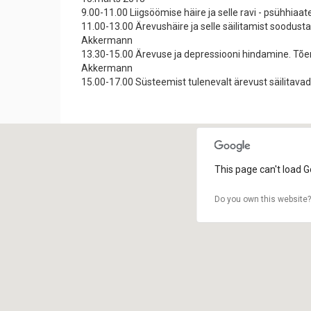
9.00-11.00 Liigsöömise häire ja selle ravi - psühhiaat
11.00-13.00 Ärevushäire ja selle säilitamist soodustav
Akkermann
13.30-15.00 Ärevuse ja depressiooni hindamine. Tõen
Akkermann
15.00-17.00 Süsteemist tulenevalt ärevust säilitavad
This page can't load G
Do you own this website?