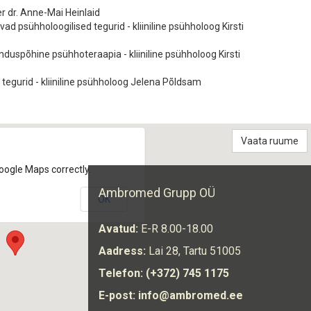
er dr. Anne-Mai Heinlaid
ad psühholoogilised tegurid - kliiniline psühholoog Kirsti
duspõhine psühhoteraapia - kliiniline psühholoog Kirsti
 tegurid - kliiniline psühholoog Jelena Põldsam
Vaata ruume
oogle Maps correctly.
Ambromed Grupp OÜ
OK
Avatud:
E-R 8.00-18.00
Aadress:
Lai 28, Tartu 51005
Telefon:
(+372) 745 1175
E-post:
info@ambromed.ee