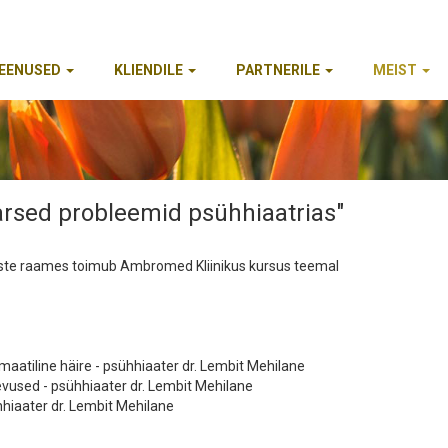
EENUSED
KLIENDILE
PARTNERILE
MEIST
aarsed probleemid psühhiaatrias"
suste raames toimub Ambromed Kliinikus kursus teemal
aatiline häire - psühhiaater dr. Lembit Mehilane
evused - psühhiaater dr. Lembit Mehilane
hiaater dr. Lembit Mehilane