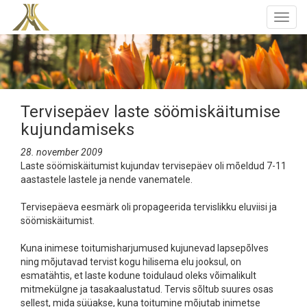
Togg
navig
Tervisepäev laste söömiskäitumise
kujundamiseks
28. november 2009
Laste söömiskäitumist kujundav tervisepäev oli mõeldud 7-11
aastastele lastele ja nende vanematele.
Tervisepäeva eesmärk oli propageerida tervislikku eluviisi ja
söömiskäitumist.
Kuna inimese toitumisharjumused kujunevad lapsepõlves
ning mõjutavad tervist kogu hilisema elu jooksul, on
esmatähtis, et laste kodune toidulaud oleks võimalikult
mitmekülgne ja tasakaalustatud. Tervis sõltub suures osas
sellest, mida süüakse, kuna toitumine mõjutab inimetse