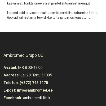
kasvamist, funktsioneerimist ja intellektuaalset arengut.
Lapsed said tervisepäeval teadmisi tervisliku toitumise kohta,
õppisid valmistama tervislikke toite ja toimus kunstitund.
Ambromed Grupp OÜ
Avatud:
E-R 8.00-18.00
Aadress:
Lai 28, Tartu 51005
Telefon:
(+372) 745 1175
E-post:
info@ambromed.ee
Facebook:
ambromedkliinik